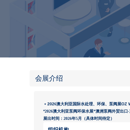
会展介绍
202
OZ 
﹡
6
澳大利亚国际水处理
、
环保
、
泵阀展
*
202
6
澳大利亚泵阀环保水展
*澳洲泵阀外贸出口
展出时间：
202
6年
5月（具体时间待定）
组织机构